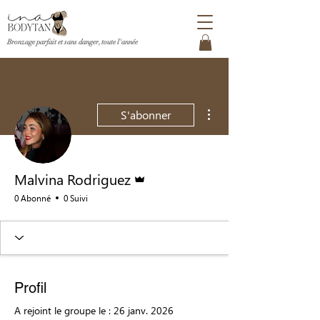
Bronzage parfait et sans danger, toute l'ann
é
e
Plus d'actions
S'abonner
Administrateur
Malvina Rodriguez
0 Abonné
0 Suivi
Profil
A rejoint le groupe le : 26 janv. 2026