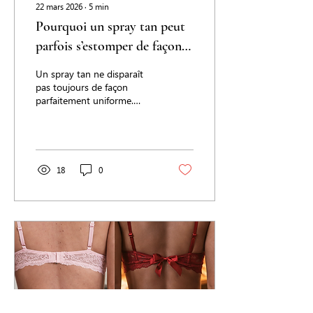
22 mars 2026
∙
5
min
Pourquoi un spray tan peut
parfois s’estomper de façon
irrégulière
Un spray tan ne disparaît
pas toujours de façon
parfaitement uniforme.
Découvrez pourquoi il peut
parfois s’estomper par
zones, quelles sont les
causes les plus fréquentes
et comment éviter un
18
0
résultat irrégulier.