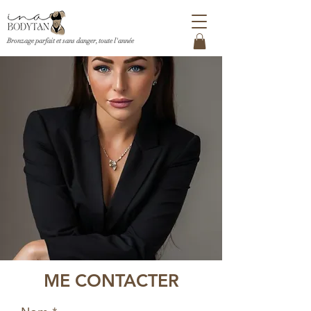
Bronzage parfait et sans danger, toute l'ann
é
e
ME CONTACTER